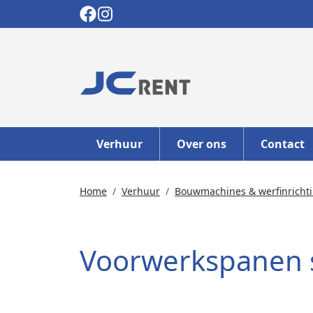
Verhuur
Over ons
Contact
Home
Verhuur
Bouwmachines & werfinricht
Voorwerkspanen se