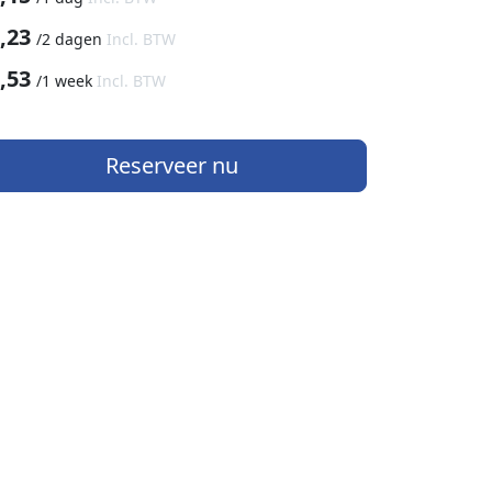
,23
/
2 dagen
Incl. BTW
,53
/
1 week
Incl. BTW
Reserveer nu