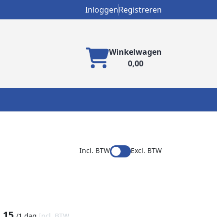
Inloggen
Registreren
Winkelwagen
0,00
Incl. BTW
Excl. BTW
,15
/
1 dag
Incl. BTW