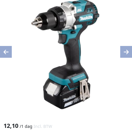
Previous
Ne
12,10
/
1 dag
Incl. BTW