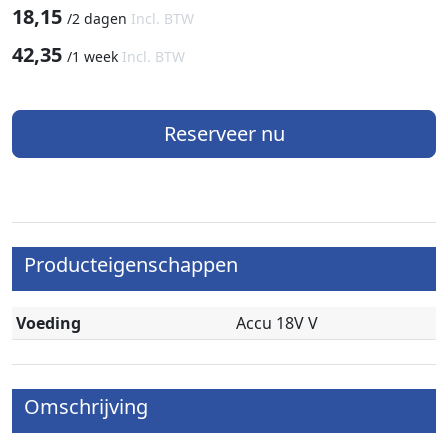
18,15
/
2 dagen
Incl. BTW
42,35
/
1 week
Incl. BTW
Reserveer nu
Producteigenschappen
Voeding
Accu 18V V
Omschrijving