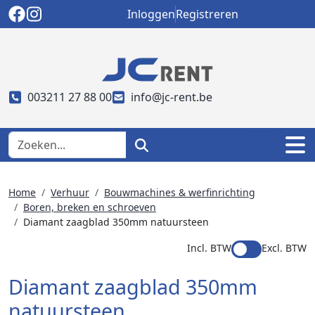
Inloggen
Registreren
003211 27 88 00
info@jc-rent.be
Home
Verhuur
Bouwmachines & werfinrichting
Boren, breken en schroeven
Diamant zaagblad 350mm natuursteen
Incl. BTW
Excl. BTW
Diamant zaagblad 350mm
natuursteen