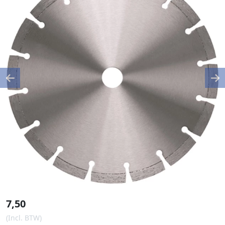
Previous
Ne
7,50
(Incl. BTW)