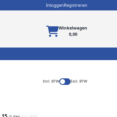
Inloggen
Registreren
Winkelwagen
0,00
Incl. BTW
Excl. BTW
,15
/
1 dag
Incl. BTW