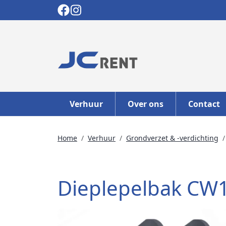
Verhuur
Over ons
Contact
Home
Verhuur
Grondverzet & -verdichting
Dieplepelbak CW