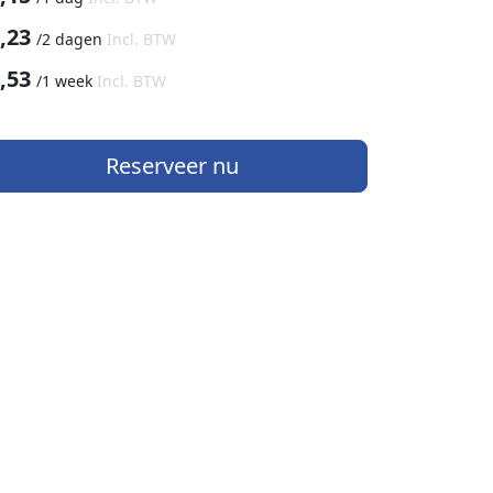
,23
/
2 dagen
Incl. BTW
,53
/
1 week
Incl. BTW
Reserveer nu