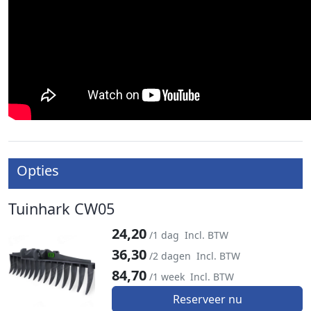
Opties
Tuinhark CW05
24,20
/1 dag
Incl. BTW
36,30
/2 dagen
Incl. BTW
84,70
/1 week
Incl. BTW
Reserveer nu