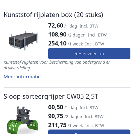
Kunststof rijplaten box (20 stuks)
72,60
/1 dag
Incl. BTW
108,90
/2 dagen
Incl. BTW
254,10
/1 week
Incl. BTW
Reserveer nu
Kunststof rijplaten voor bescherming van ondergrond en
drukverdeling.
Meer informatie
Sloop sorteergrijper CW05 2,5T
60,50
/1 dag
Incl. BTW
90,75
/2 dagen
Incl. BTW
211,75
/1 week
Incl. BTW