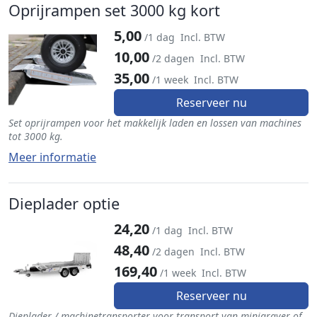
Oprijrampen set 3000 kg kort
5,00
/1 dag
Incl. BTW
10,00
/2 dagen
Incl. BTW
35,00
/1 week
Incl. BTW
Reserveer nu
Set oprijrampen voor het makkelijk laden en lossen van machines
tot 3000 kg.
Meer informatie
Dieplader optie
24,20
/1 dag
Incl. BTW
48,40
/2 dagen
Incl. BTW
169,40
/1 week
Incl. BTW
Reserveer nu
Dieplader / machinetransporter voor transport van minigraver of