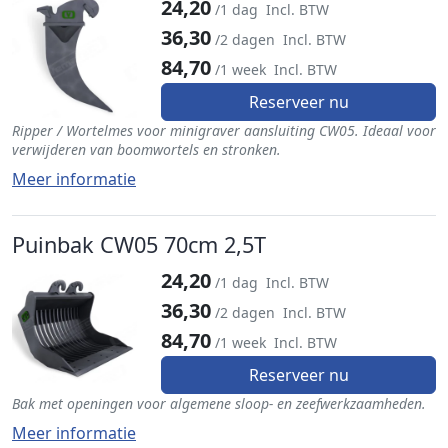
24,20
/1 dag
Incl. BTW
36,30
/2 dagen
Incl. BTW
84,70
/1 week
Incl. BTW
Reserveer nu
Ripper / Wortelmes voor minigraver aansluiting CW05. Ideaal voor
verwijderen van boomwortels en stronken.
Meer informatie
Puinbak CW05 70cm 2,5T
24,20
/1 dag
Incl. BTW
36,30
/2 dagen
Incl. BTW
84,70
/1 week
Incl. BTW
Reserveer nu
Bak met openingen voor algemene sloop- en zeefwerkzaamheden.
Meer informatie