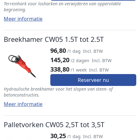
Terreinhark voor losharken en verwijderen van oppervlakte
begroeiing.
Meer informatie
Breekhamer CW05 1.5T tot 2.5T
96,80
/1 dag
Incl. BTW
145,20
/2 dagen
Incl. BTW
338,80
/1 week
Incl. BTW
Reserveer nu
Hydraulische breekhamer voor het slopen van steen- of
betonconstructies.
Meer informatie
Palletvorken CW05 2,5T tot 3,5T
30,25
/1 dag
Incl. BTW