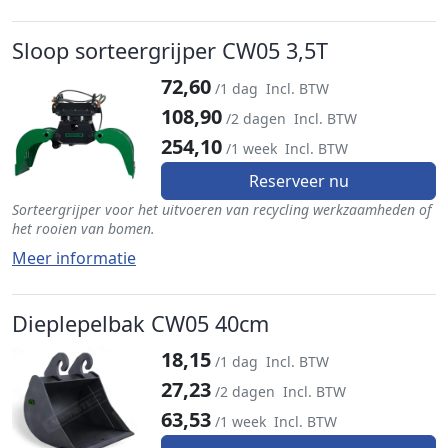
Sloop sorteergrijper CW05 3,5T
72,60
/1 dag
Incl. BTW
108,90
/2 dagen
Incl. BTW
254,10
/1 week
Incl. BTW
Reserveer nu
Sorteergrijper voor het uitvoeren van recycling werkzaamheden of
het rooien van bomen.
Meer informatie
Dieplepelbak CW05 40cm
18,15
/1 dag
Incl. BTW
27,23
/2 dagen
Incl. BTW
63,53
/1 week
Incl. BTW