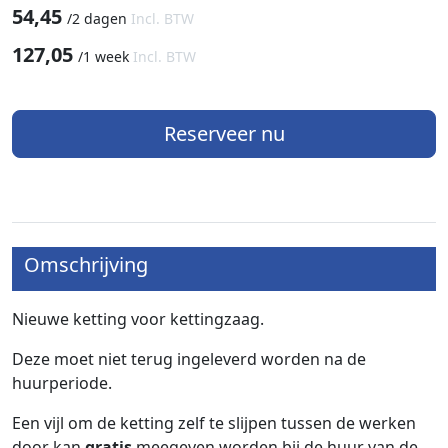
54,45
/
2 dagen
Incl. BTW
127,05
/
1 week
Incl. BTW
Reserveer nu
Omschrijving
Nieuwe ketting voor kettingzaag.
Deze moet niet terug ingeleverd worden na de
huurperiode.
Een vijl om de ketting zelf te slijpen tussen de werken
door kan
gratis
meegeven worden bij de huur van de