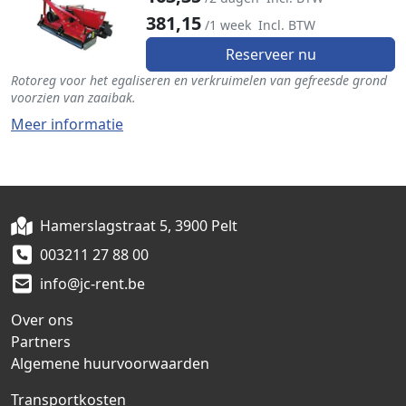
381,15
/1 week
Incl. BTW
Reserveer nu
Rotoreg voor het egaliseren en verkruimelen van gefreesde grond
voorzien van zaaibak.
Meer informatie
Hamerslagstraat 5, 3900 Pelt
003211 27 88 00
info@jc-rent.be
Over ons
Partners
Algemene huurvoorwaarden
Transportkosten