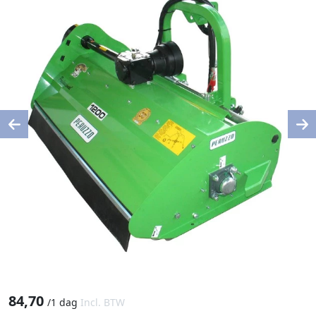
Previous
Ne
84,70
/
1 dag
Incl. BTW