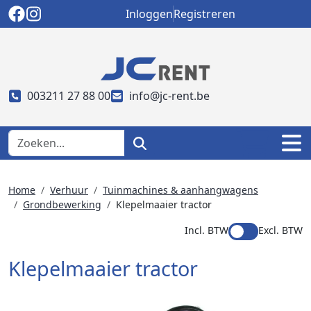
Inloggen
Registreren
003211 27 88 00
info@jc-rent.be
Home
Verhuur
Tuinmachines & aanhangwagens
Grondbewerking
Klepelmaaier tractor
Incl. BTW
Excl. BTW
Klepelmaaier tractor