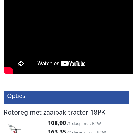
Opties
Rotoreg met zaaibak tractor 18PK
108,90
/1 dag
Incl. BTW
163,35
/2 dagen
Incl. BTW