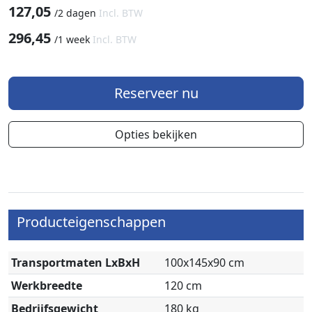
127,05
/
2 dagen
Incl. BTW
296,45
/
1 week
Incl. BTW
Reserveer nu
Opties bekijken
Producteigenschappen
Transportmaten LxBxH
100x145x90 cm
Werkbreedte
120 cm
Bedrijfsgewicht
180 kg