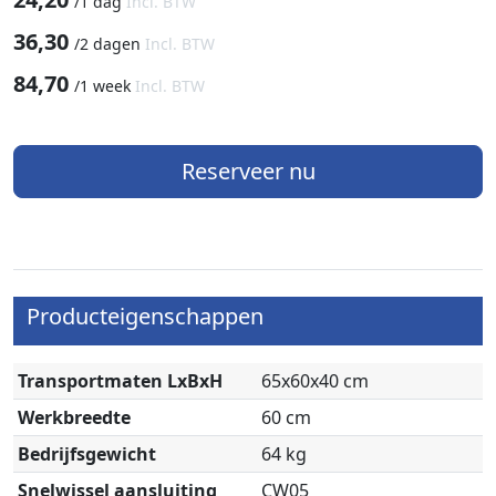
/
1 dag
Incl. BTW
36,30
/
2 dagen
Incl. BTW
84,70
/
1 week
Incl. BTW
Reserveer nu
Producteigenschappen
Transportmaten LxBxH
65x60x40 cm
Werkbreedte
60 cm
Bedrijfsgewicht
64 kg
Snelwissel aansluiting
CW05