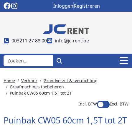
Inloggen
Registreren
003211 27 88 00
info@jc-rent.be
Home
Verhuur
Grondverzet & -verdichting
Graafmachines toebehoren
Puinbak CW05 60cm 1,5T tot 2T
Incl. BTW
Excl. BTW
Puinbak CW05 60cm 1,5T tot 2T