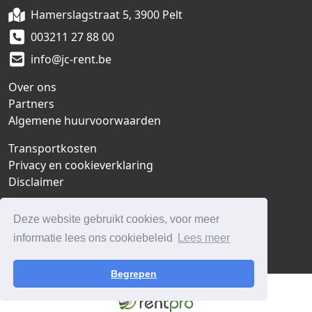
Hamerslagstraat 5, 3900 Pelt
003211 27 88 00
info@jc-rent.be
Over ons
Partners
Algemene huurvoorwaarden
Transportkosten
Privacy en cookieverklaring
Disclaimer
Klantenservice
Deze website gebruikt cookies, voor meer
Contact
informatie lees ons cookiebeleid
Lees meer
Vacatures
Begrepen
© 2026 - JC-Rent bv