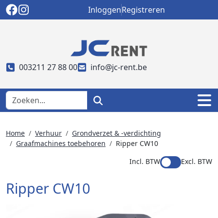
Inloggen
Registreren
003211 27 88 00
info@jc-rent.be
Home
Verhuur
Grondverzet & -verdichting
Graafmachines toebehoren
Ripper CW10
Incl. BTW
Excl. BTW
Ripper CW10