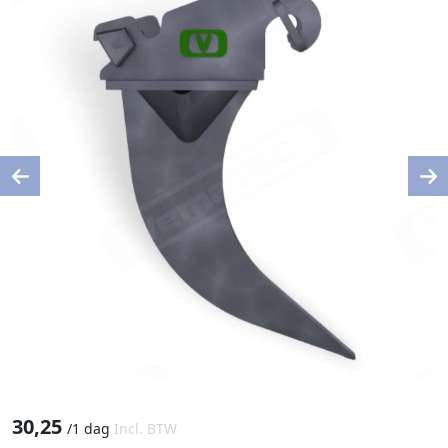
Previous
Ne
30,25
/
1 dag
Incl. BTW