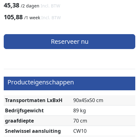
45,38
/
2 dagen
Incl. BTW
105,88
/
1 week
Incl. BTW
Reserveer nu
Producteigenschappen
Transportmaten LxBxH
90x45x50 cm
Bedrijfsgewicht
89 kg
graafdiepte
70 cm
Snelwissel aansluiting
CW10