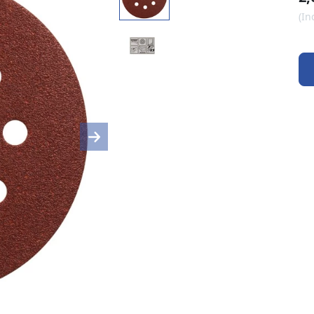
(In
Next