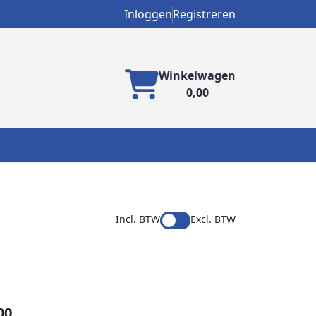
Inloggen
Registreren
Winkelwagen
0,00
Incl. BTW
Excl. BTW
00