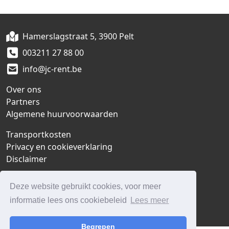
Hamerslagstraat 5, 3900 Pelt
003211 27 88 00
info@jc-rent.be
Over ons
Partners
Algemene huurvoorwaarden
Transportkosten
Privacy en cookieverklaring
Disclaimer
Klantenservice
Deze website gebruikt cookies, voor meer
Contact
informatie lees ons cookiebeleid
Lees meer
Vacatures
Begrepen