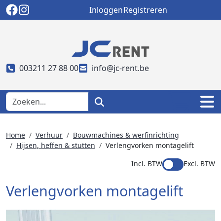
Inloggen
Registreren
003211 27 88 00
info@jc-rent.be
Home
Verhuur
Bouwmachines & werfinrichting
Hijsen, heffen & stutten
Verlengvorken montagelift
Incl. BTW
Excl. BTW
Verlengvorken montagelift