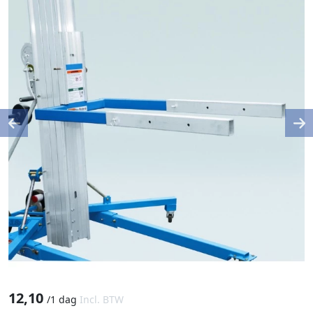
Previous
Ne
12,10
/
1 dag
Incl. BTW