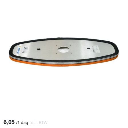
6,05
/
1 dag
Incl. BTW