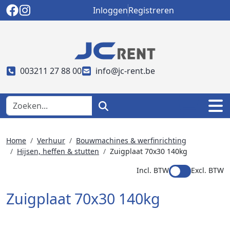
Inloggen
Registreren
003211 27 88 00
info@jc-rent.be
Home
Verhuur
Bouwmachines & werfinrichting
Hijsen, heffen & stutten
Zuigplaat 70x30 140kg
Incl. BTW
Excl. BTW
Zuigplaat 70x30 140kg