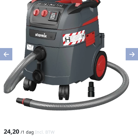
Previous
Ne
24,20
/
1 dag
Incl. BTW