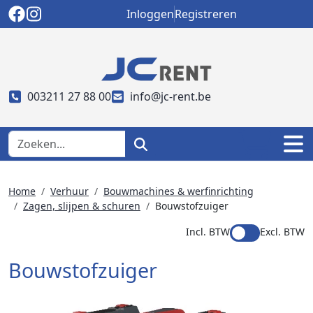
Inloggen
Registreren
003211 27 88 00
info@jc-rent.be
Home
Verhuur
Bouwmachines & werfinrichting
Zagen, slijpen & schuren
Bouwstofzuiger
Incl. BTW
Excl. BTW
Bouwstofzuiger