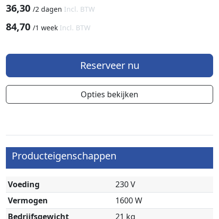
36,30
/
2 dagen
Incl. BTW
84,70
/
1 week
Incl. BTW
Reserveer nu
Opties bekijken
Producteigenschappen
Voeding
230 V
Vermogen
1600 W
Bedrijfsgewicht
21 kg