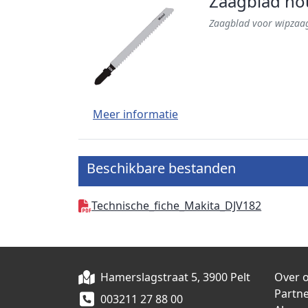
Zaagblad ho
Zaagblad voor wipzaag
Meer informatie
Beschikbare bestanden
Technische_fiche_Makita_DJV182
Hamerslagstraat 5, 3900 Pelt
Over 
Partn
003211 27 88 00