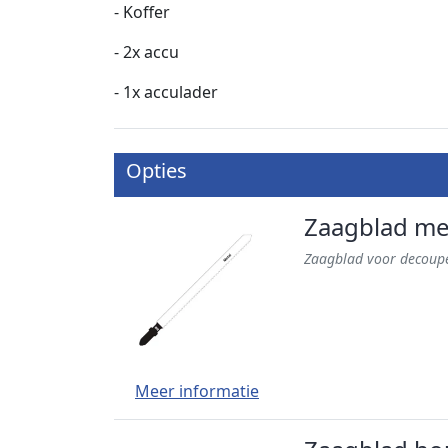
- Koffer
- 2x accu
- 1x acculader
Opties
Zaagblad me
Zaagblad voor decoup
Meer informatie