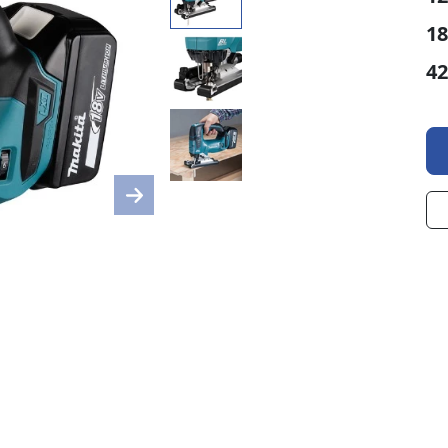
18
42
Next