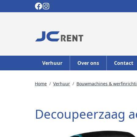
Verhuur
Over ons
Contact
Home
Verhuur
Bouwmachines & werfinricht
Decoupeerzaag a