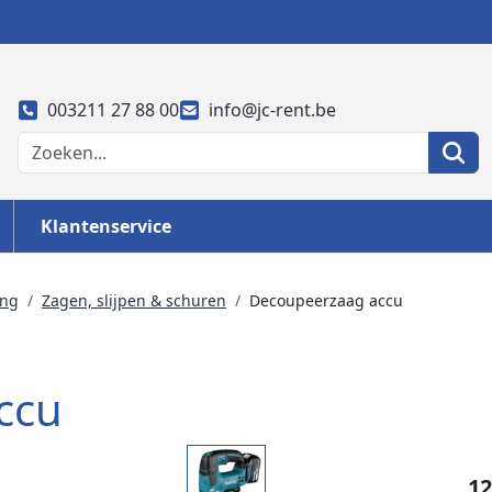
003211 27 88 00
info@jc-rent.be
Klantenservice
ing
Zagen, slijpen & schuren
Decoupeerzaag accu
ccu
12