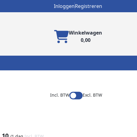
Inloggen
Registreren
Winkelwagen
0,00
Incl. BTW
Excl. BTW
,10
/
1 dag
Incl. BTW