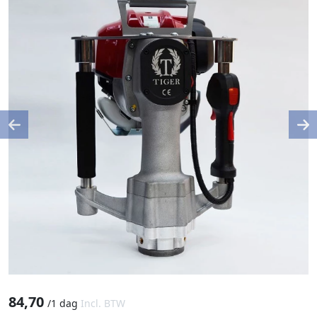
Previous
Ne
84,70
/
1 dag
Incl. BTW