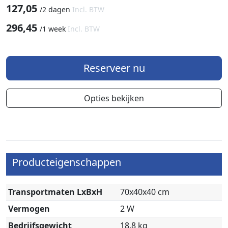
127,05
/
2 dagen
Incl. BTW
296,45
/
1 week
Incl. BTW
Reserveer nu
Opties bekijken
Producteigenschappen
Transportmaten LxBxH
70x40x40 cm
Vermogen
2 W
Bedrijfsgewicht
18.8 kg