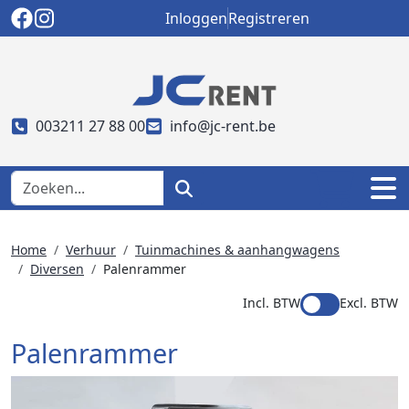
Inloggen
Registreren
003211 27 88 00
info@jc-rent.be
Home
Verhuur
Tuinmachines & aanhangwagens
Diversen
Palenrammer
Incl. BTW
Excl. BTW
Palenrammer