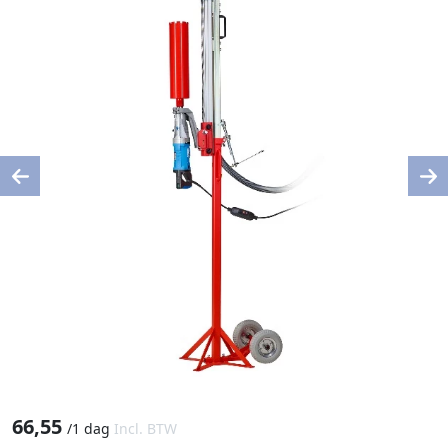
Previous
Ne
66,55
/
1 dag
Incl. BTW