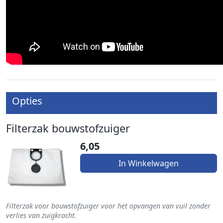
Opties
Filterzak bouwstofzuiger
6,05
In Winkelwagen
Filterzak voor bouwstofzuiger voor het opvangen van vuil zonder
verlies van zuigkracht.