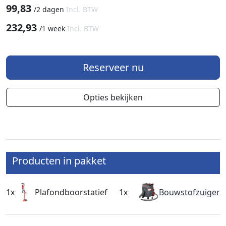
99,83
/
2 dagen
Incl. BTW
232,93
/
1 week
Incl. BTW
Reserveer nu
Opties bekijken
Producten in pakket
1x
Plafondboorstatief
1x
Bouwstofzuiger