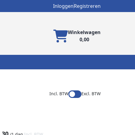
Inloggen
Registreren
Winkelwagen
0,00
Incl. BTW
Excl. BTW
,30
/
1 dag
Incl. BTW