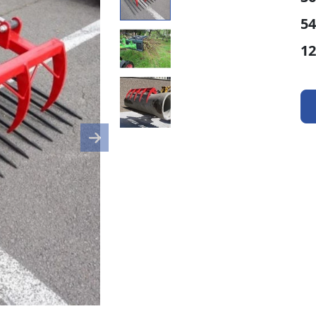
54
12
Next