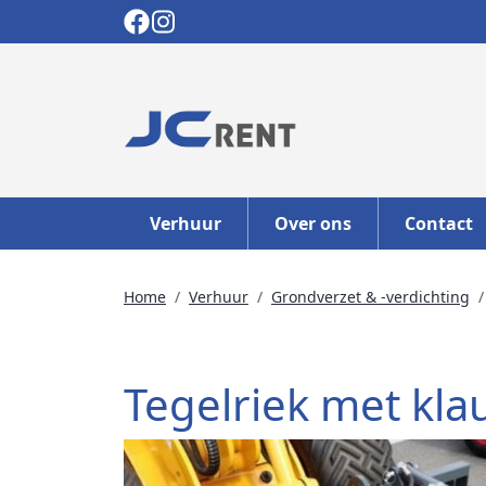
Verhuur
Over ons
Contact
Home
Verhuur
Grondverzet & -verdichting
Tegelriek met kla