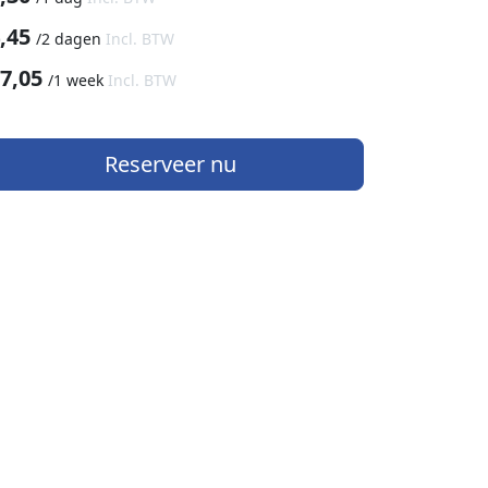
,45
/
2 dagen
Incl. BTW
7,05
/
1 week
Incl. BTW
Reserveer nu