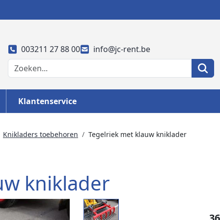
003211 27 88 00
info@jc-rent.be
Klantenservice
Knikladers toebehoren
Tegelriek met klauw kniklader
uw kniklader
36