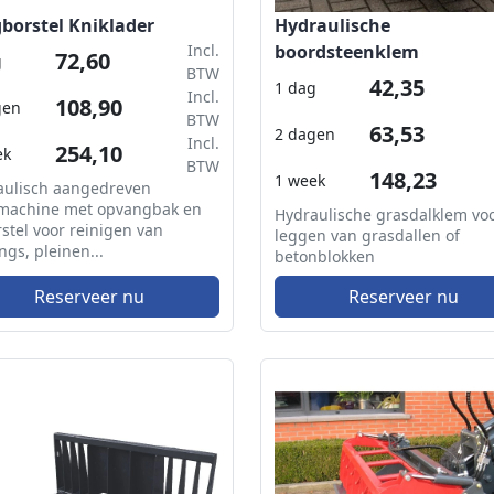
borstel Kniklader
Hydraulische
Incl.
boordsteenklem
72,60
g
BTW
42,35
1 dag
Incl.
108,90
gen
BTW
63,53
2 dagen
Incl.
254,10
ek
BTW
148,23
1 week
aulisch aangedreven
machine met opvangbak en
Hydraulische grasdalklem voo
rstel voor reinigen van
leggen van grasdallen of
ngs, pleinen...
betonblokken
Reserveer nu
Reserveer nu