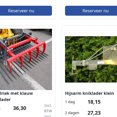
Reserveer nu
Reserveer nu
lriek met klauw
Hijsarm kniklader klein
lader
18,15
1 dag
Incl.
36,30
g
BTW
27,23
2 dagen
Incl.