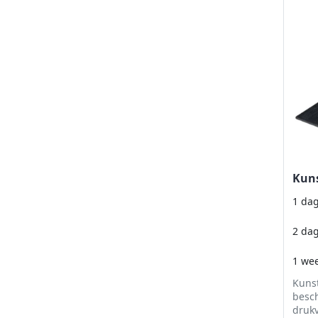
Kuns
1 da
2 da
1 we
Kunst
besc
drukv