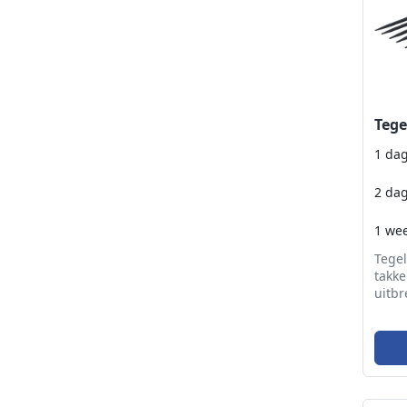
Tege
1 da
2 da
1 we
Tegel
takke
uitbr