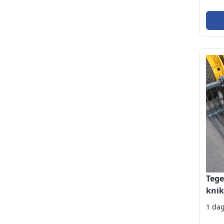
Tege
knik
1 da