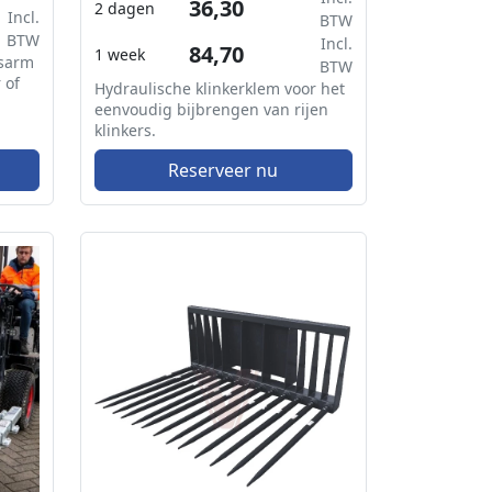
36,30
2 dagen
Incl.
BTW
BTW
Incl.
84,70
1 week
jsarm
BTW
 of
Hydraulische klinkerklem voor het
eenvoudig bijbrengen van rijen
klinkers.
Reserveer nu