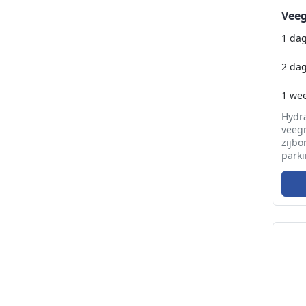
Veeg
1 da
2 da
1 we
Hydr
veeg
zijbo
parki