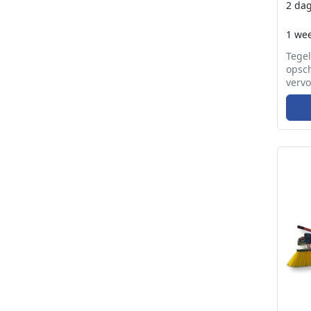
2 da
1 we
Tegel
opsc
vervo