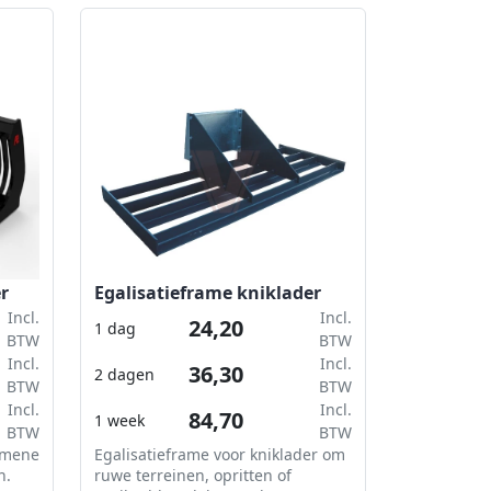
r
Egalisatieframe kniklader
Incl.
Incl.
24,20
1 dag
BTW
BTW
Incl.
Incl.
36,30
2 dagen
BTW
BTW
Incl.
Incl.
84,70
1 week
BTW
BTW
emene
Egalisatieframe voor kniklader om
n.
ruwe terreinen, opritten of