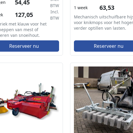
54,45
gen
BTW
63,53
1 week
Incl.
127,05
ek
Mechanisch uitschuifbare hi
BTW
voor knikmops voor het hoger
riek met klauw voor het
verder optillen van lasten.
heppen van mest of
eren van snoeihout.
Reserveer nu
Reserveer nu