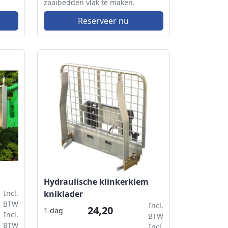
zaaibedden vlak te maken.
Reserveer nu
Hydraulische klinkerklem
Incl.
kniklader
BTW
Incl.
24,20
1 dag
Incl.
BTW
BTW
Incl.