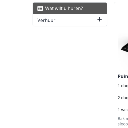
Wat wilt u huren?
Verhuur
Puin
1 da
2 da
1 we
Bak 
sloo