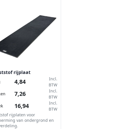
tstof rijplaat
Incl.
4,84
g
BTW
Incl.
7,26
gen
BTW
Incl.
16,94
ek
BTW
stof rijplaten voor
herming van ondergrond en
erdeling.