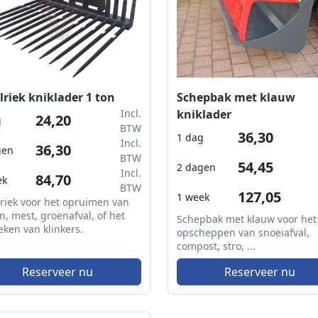
lriek kniklader 1 ton
Schepbak met klauw
Incl.
kniklader
24,20
g
BTW
36,30
1 dag
Incl.
36,30
gen
BTW
54,45
2 dagen
Incl.
84,70
ek
BTW
127,05
1 week
riek voor het opruimen van
n, mest, groenafval, of het
Schepbak met klauw voor het
eken van klinkers.
opscheppen van snoeiafval,
compost, stro, ...
Reserveer nu
Reserveer nu