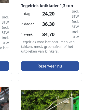
Tegelriek kniklader 1,3 ton
Incl.
24,20
1 dag
BTW
Incl.
Incl.
BTW
36,30
2 dagen
BTW
Incl.
Incl.
BTW
84,70
1 week
BTW
Incl.
Tegelriek voor het opruimen van
BTW
takken, mest, groenafval, of het
r het
uitbreken van klinkers.
Reserveer nu