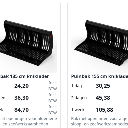
bak 135 cm kniklader
Puinbak 155 cm kniklade
Incl.
24,20
30,25
g
1 dag
BTW
Incl.
36,30
45,38
gen
2 dagen
BTW
Incl.
84,70
105,88
ek
1 week
BTW
met openingen voor algemene
Bak met openingen voor alg
p- en zeefwerkzaamheden.
sloop- en zeefwerkzaamhede