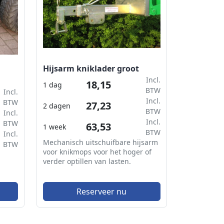
Hijsarm kniklader groot
Incl.
18,15
1 dag
BTW
Incl.
Incl.
BTW
27,23
2 dagen
BTW
Incl.
Incl.
BTW
63,53
1 week
BTW
Incl.
Mechanisch uitschuifbare hijsarm
BTW
voor knikmops voor het hoger of
verder optillen van lasten.
Reserveer nu