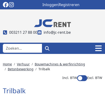
Inloggen
Registreren
003211 27 88 00
info@jc-rent.be
Home
Verhuur
Bouwmachines & werfinrichting
Betonbewerking
Trilbalk
Incl. BTW
Excl. BTW
Trilbalk