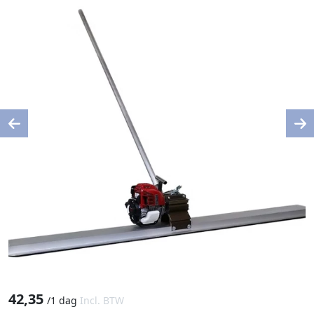
Previous
Ne
42,35
/
1 dag
Incl. BTW