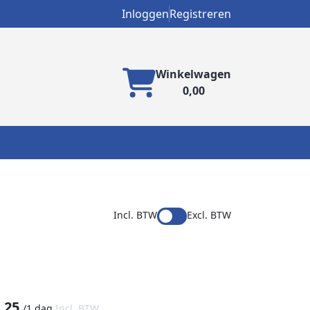
Inloggen
Registreren
Winkelwagen
0,00
Incl. BTW
Excl. BTW
,25
/
1 dag
Incl. BTW