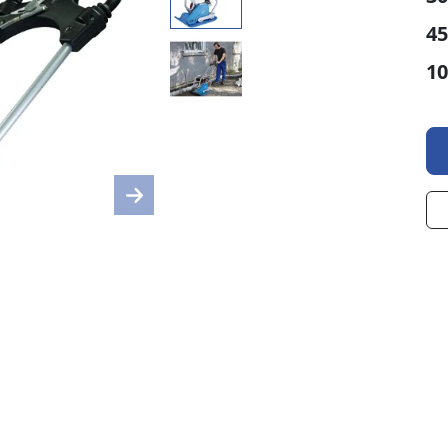
45
10
Next