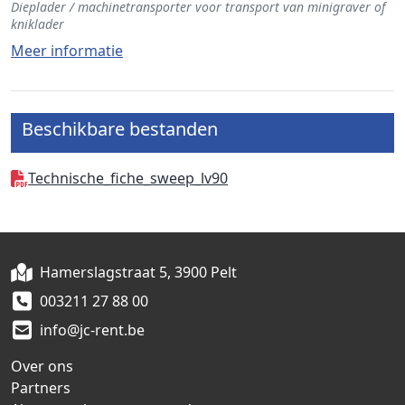
Dieplader / machinetransporter voor transport van minigraver of
kniklader
Meer informatie
Beschikbare bestanden
Technische_fiche_sweep_lv90
Hamerslagstraat 5, 3900 Pelt
003211 27 88 00
info@jc-rent.be
Over ons
Partners