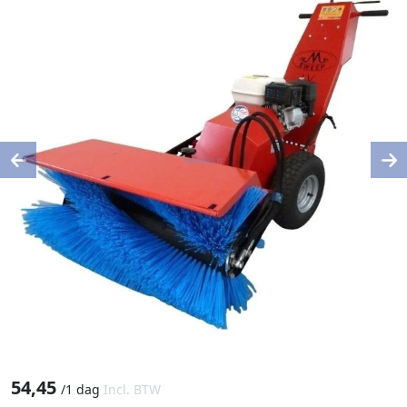
Previous
Ne
54,45
/
1 dag
Incl. BTW