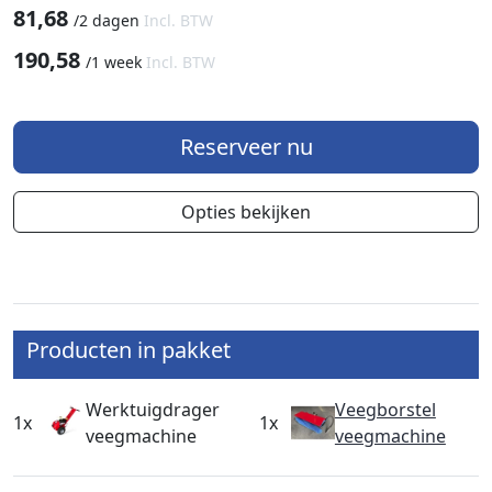
81,68
/
2 dagen
Incl. BTW
190,58
/
1 week
Incl. BTW
Reserveer nu
Opties bekijken
Producten in pakket
Werktuigdrager
Veegborstel
1x
1x
veegmachine
veegmachine