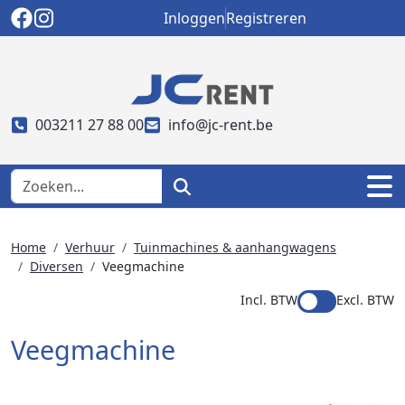
Inloggen
Registreren
003211 27 88 00
info@jc-rent.be
Home
Verhuur
Tuinmachines & aanhangwagens
Diversen
Veegmachine
Incl. BTW
Excl. BTW
Veegmachine