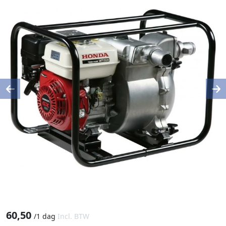
Previous
Ne
60,50
/
1 dag
Incl. BTW