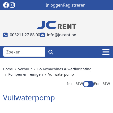
Inloggen
Registreren
003211 27 88 00
info@jc-rent.be
Home
Verhuur
Bouwmachines & werfinrichting
Pompen en reinigen
Vuilwaterpomp
Incl. BTW
Excl. BTW
Vuilwaterpomp