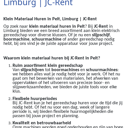
Limburg | JC-Rent
Klein Materiaal Huren in Pelt, Limburg | JC-Rent
Op zoek naar
klein materiaal huren in Pelt
? Bij
JC-Rent
in
Limburg bieden we een breed assortiment aan klein elektrisch
gereedschap voor diverse klussen. Of je nu een
slijpschijf
,
boormachine
,
schuurmachine
of ander gereedschap nodig
hebt, bij ons vind je de juiste apparatuur voor jouw project.
Waarom klein materiaal huren bij JC-Rent in Pelt?
Ruim assortiment klein gereedschap
Van
slijpschijven
tot
boormachines
en
schuurmachines
:
we hebben alles wat je nodig hebt voor je werk. Of het nu
gaat om het bewerken van materialen, het afwerken van
oppervlakken of het uitvoeren van precieze boor- en
slijpwerkzaamheden, we bieden de juiste tools voor elke
klus.
Flexibele huurperiodes
Bij JC-Rent kun je het gereedschap huren voor de tijd die jij
nodig hebt. Of het nu voor een dag, week of langere
periode is, wij bieden flexibele huurmogelijkheden die
passen bij jouw project en planning.
Kwaliteit en betrouwbaarheid
Onze machines worden goed onderhouden en zijn van hoge